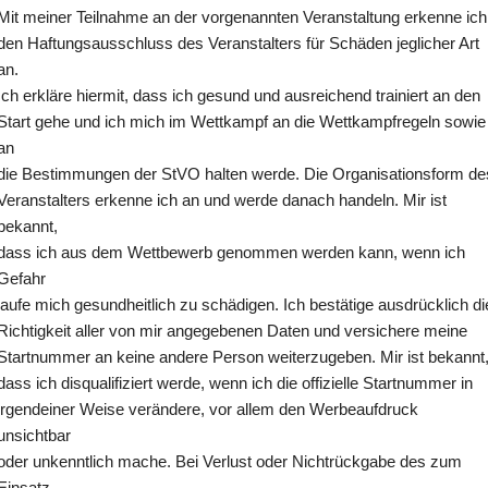
Mit meiner Teilnahme an der vorgenannten Veranstaltung erkenne ic
den Haftungsausschluss des Veranstalters für Schäden jeglicher Art
an.
Ich erkläre hiermit, dass ich gesund und ausreichend trainiert an den
Start gehe und ich mich im Wettkampf an die Wettkampfregeln sowie
an
die Bestimmungen der StVO halten werde. Die Organisationsform de
Veranstalters erkenne ich an und werde danach handeln. Mir ist
bekannt,
dass ich aus dem Wettbewerb genommen werden kann, wenn ich
Gefahr
laufe mich gesundheitlich zu schädigen. Ich bestätige ausdrücklich di
Richtigkeit aller von mir angegebenen Daten und versichere meine
Startnummer an keine andere Person weiterzugeben. Mir ist bekannt
dass ich disqualifiziert werde, wenn ich die offizielle Startnummer in
irgendeiner Weise verändere, vor allem den Werbeaufdruck
unsichtbar
oder unkenntlich mache. Bei Verlust oder Nichtrückgabe des zum
Einsatz