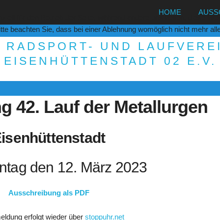
HOME
AUSS
ziell für den Betrieb der Seite, während andere uns helfen, diese We
te beachten Sie, dass bei einer Ablehnung womöglich nicht mehr alle 
. RADSPORT- UND LAUFVERE
EISENHÜTTENSTADT 02 E.V.
 42. Lauf der Metallurgen
isenhüttenstadt
tag den 12. März 2023
Ausschreibung als PDF
eldung erfolgt wieder über
stoppuhr.net