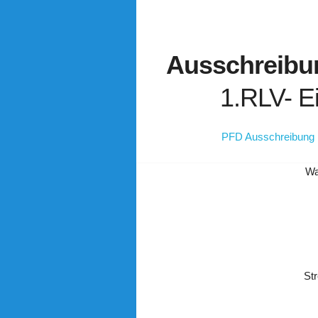
Ausschreib
1.RLV- Ei
PFD Ausschreibung 1
Wa
St