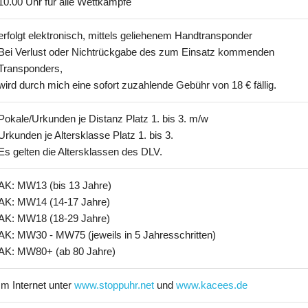
10.00 Uhr für alle Wettkämpfe
erfolgt elektronisch, mittels geliehenem Handtransponder
Bei Verlust oder Nichtrückgabe des zum Einsatz kommenden
Transponders,
wird durch mich eine sofort zuzahlende Gebühr von 18 € fällig.
Pokale/Urkunden je Distanz Platz 1. bis 3. m/w
Urkunden je Altersklasse Platz 1. bis 3.
Es gelten die Altersklassen des DLV.
AK: MW13 (bis 13 Jahre)
AK: MW14 (14-17 Jahre)
AK: MW18 (18-29 Jahre)
AK: MW30 - MW75 (jeweils in 5 Jahresschritten)
AK: MW80+ (ab 80 Jahre)
Im Internet unter
www.stoppuhr.net
und
www.kacees.de