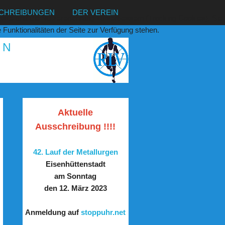
CHREIBUNGEN
DER VEREIN
bsite und die Nutzererfahrung zu verbessern (Tracking Cookies). Sie
Funktionalitäten der Seite zur Verfügung stehen.
IN
Aktuelle
Ausschreibung !!!!
42. Lauf der Metallurgen
Eisenhüttenstadt
am Sonntag
den 12. März 2023
Anmeldung auf 
stoppuhr.net