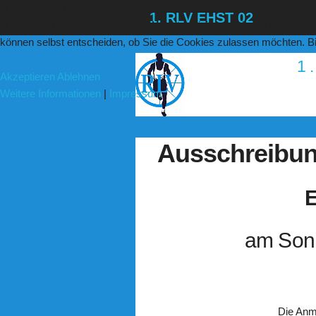
Wir benutzen Cookies
1. RLV EHST 02
Wir nutzen Cookies auf unserer Website. Einige von ihnen sind essen
können selbst entscheiden, ob Sie die Cookies zulassen möchten. Bit
1
Akzeptieren
Ablehnen
Weitere Informationen
|
Impressum
Ausschreibung
E
am Sonn
Die Anm